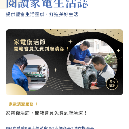
閱讀家電生活誌
護膚電鬍刀ES-MT22
空氣清淨機負離子系列
nan
提供豐富生活靈感，打造美好生活
F-P25LH
離子吹
家電清潔服務
家電復活節，開箱會員免費到府清潔！
#服務體驗
#黑卡菁英會員
#空調商品
#洗衣機商品