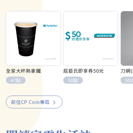
全家大杯熱拿鐵
屈臣氏即享券50元
刀網(
47
點
50
點
55
前往CP Coin專區