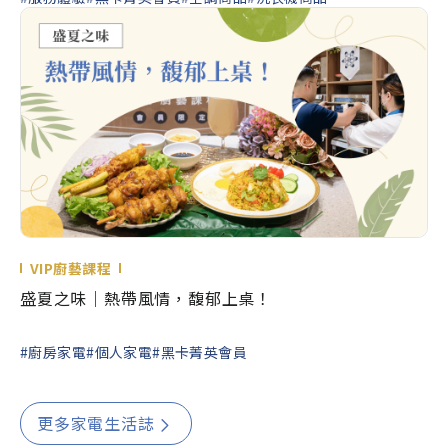
VIP廚藝課程
盛夏之味｜熱帶風情，馥郁上桌！
#廚房家電
#個人家電
#黑卡菁英會員
更多家電生活誌