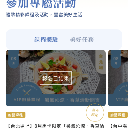
參加專屬活動
體驗精彩課程及活動，豐富美好生活
課程體驗
美好任務
報名已結束
廚藝課程
廚藝課程
【台北場📍】8月黑卡限定「暑氣沁涼．香草清
【台中場