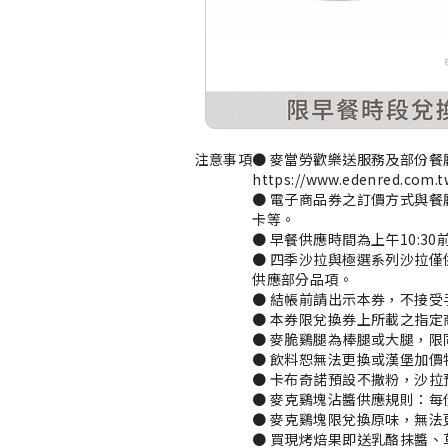
注意事項
● 麥當勞歡樂送服務及部份餐
https://www.edenred.com.t
● 電子商品券之訂價方式與餐
卡等。

● 早餐供應時間為上午10:3
● 四季沙拉與極選系列沙拉僅
供應部分品項。

● 結帳前請出示本券，不接受
● 本券限兌換券上所載之指定
● 麥脆鷄腿為棒腿或大腿，限
● 飲料恕無法更換或漢堡加價特
● 卡布奇諾預設不撒粉，沙拉
● 麥克鷄塊沾醬供應規則：每
● 麥克鷄塊限兌換原味，無法
● 買現烤焙果即送乳酪抹醬、