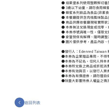
● 焙果堡系列使用整顆鮮切番
● 3歲以下幼童，請勿食用蜂蜜
● 蜂蜜系列飲品為食品(非素
● 本餐廳提供含肉桂風味製品
● 商品供應依餐廳現場實際狀
● 本券無法兌換現金或找零，
● 本券序號具唯一性，僅限兌
● 麥當勞保有解釋、隨時調整
● 圖片僅供參考，產品內容、
●發行人：Edenred Tai
●本券為企業贈品專用，不得零
●本券為不記名，任何人持本
●本券所兌換之商品或折抵消
●本券有效與否，以發行人票券
●本券為有價證券，請勿擅自偽
●除重大影響持券人權益之情
返回列表