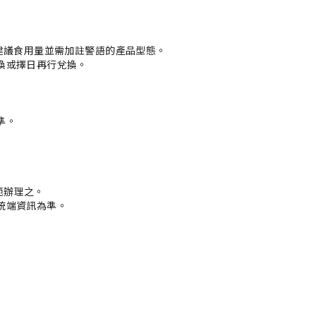
建議食用量並需加註警語的產品型態。

或擇日再行兌換。

。

辦理之。

端資訊為準。
