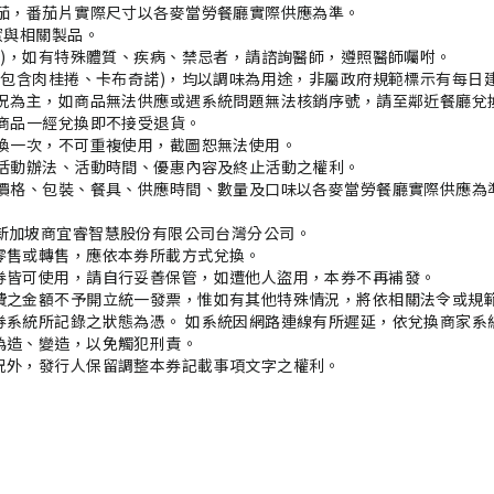
茄，番茄片實際尺寸以各麥當勞餐廳實際供應為準。

與相關製品。

食)，如有特殊體質、疾病、禁忌者，請諮詢醫師，遵照醫師囑咐。

(包含肉桂捲、卡布奇諾)，均以調味為用途，非屬政府規範標示有每日
況為主，如商品無法供應或遇系統問題無法核銷序號，請至鄰近餐廳兌換
商品一經兌換即不接受退貨。

換一次，不可重複使用，截圖恕無法使用。

活動辦法、活動時間、優惠內容及終止活動之權利。

價格、包裝、餐具、供應時間、數量及口味以各麥當勞餐廳實際供應為準
wan 新加坡商宜睿智慧股份有限公司台灣分公司。

售或轉售，應依本券所載方式兌換。

券皆可使用，請自行妥善保管，如遭他人盜用，本券不再補發。

費之金額不予開立統一發票，惟如有其他特殊情況，將依相關法令或規範
系統所記錄之狀態為憑。 如系統因網路連線有所遲延，依兌換商家系統
造、變造，以免觸犯刑責。

況外，發行人保留調整本券記載事項文字之權利。