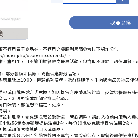
我要兌換
廳不適用電子商品券，不適用之餐廳列表請參考以下網址公告 
w/index.php/store/mcdonalds/ 。

廳不盡相同，且不適用於餐廳之優惠活動，包含但不限於：超值早餐、超
0前，部分餐廳未供應，或僅供應部分品項。

供應至晚上10:00；極選系列漢堡、嫩煎鷄腿堡、牛肉類商品與冰品僅供
手抄或口說序號方式兌換。如因提供之序號無法辨識，麥當勞餐廳有權拒
商品，無法更換或加價兌換其他商品。

同口味裝，部位恕不指定、更換。

製。

預設和風醬，麥克鷄塊預設醣醋醬，若欲調整，請於兌換前向服務人員提
份4塊或6塊麥克鷄塊提供沾醬1盒、每份10塊麥克鷄塊提供沾醬2盒。

更換或加價兌換其他口味或商品。

草莓果醬各乙個；乳酪抹醬恕不單售，需冷藏保存，取餐後請儘速食用完