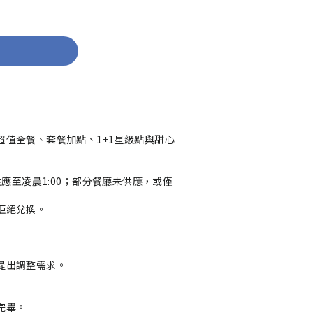
值全餐、套餐加點、1+1星級點與甜心
應至凌晨1:00；部分餐廳未供應，或僅
絕兌換。

出調整需求。

畢。
