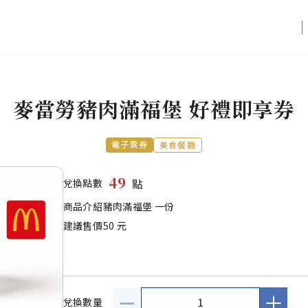
麥當勞豬肉滿福堡 好禮即享券
電子票券
美食餐廳
49
點
兌換點數
商品介紹
豬肉滿福堡 一份
建議售價
50 元
1
兌換數量